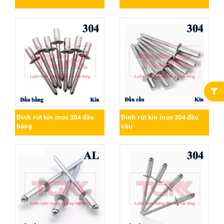
Đinh rút kín inox 304 đầu
Đinh rút kín inox 304 đầu
bằng
cầu