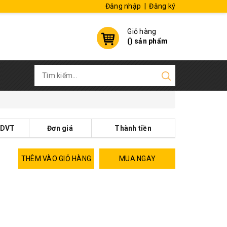
Đăng nhập
|
Đăng ký
Giỏ hàng
(
) sản phẩm
DVT
Đơn giá
Thành tiền
THÊM VÀO GIỎ HÀNG
MUA NGAY