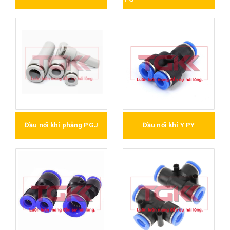
Đầu nối khí phẳng PGJ
Đầu nối khí Y PY