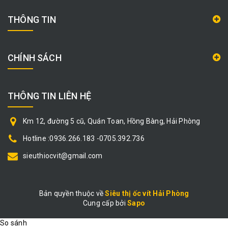
THÔNG TIN
CHÍNH SÁCH
THÔNG TIN LIÊN HỆ
Km 12, đường 5 cũ, Quán Toan, Hồng Bàng, Hải Phòng
Hotline :0936.266.183 -0705.392.736
sieuthiocvit@gmail.com
Bản quyền thuộc về
Siêu thị ốc vít Hải Phòng
Cung cấp bởi
|
Sapo
So sánh