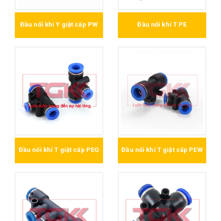
Đầu nối khí Y giật cấp PW
Đầu nối khí T PE
Đầu nối khí T giật cấp PEG
Đầu nối khí T giật cấp PEW