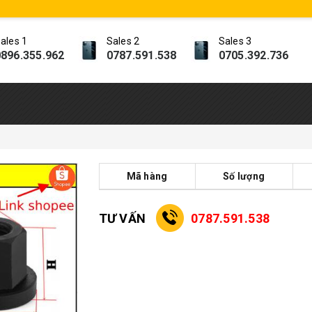
ales 1
Sales 2
Sales 3
896.355.962
0787.591.538
0705.392.736
Mã hàng
Số lượng
TƯ VẤN
0787.591.538