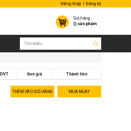
Đăng nhập
|
Đăng ký
Giỏ hàng
(
) sản phẩm
DVT
Đơn giá
Thành tiền
THÊM VÀO GIỎ HÀNG
MUA NGAY