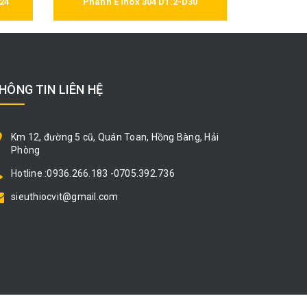
24
Phanh E inox 304 D1.2-D30
HÔNG TIN LIÊN HỆ
Km 12, đường 5 cũ, Quán Toan, Hồng Bàng, Hải
Phòng
Hotline :0936.266.183 -0705.392.736
sieuthiocvit@gmail.com