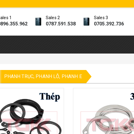
ales 1
Sales 2
Sales 3
896.355.962
0787.591.538
0705.392.736
PHANH TRỤC, PHANH LỖ, PHANH E