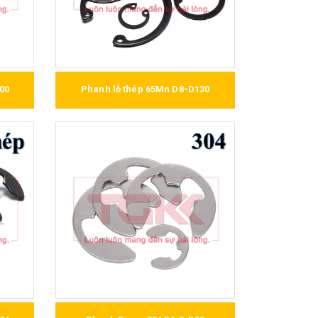
00
Phanh lỗ thép 65Mn D8-D130