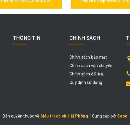
Phanh lỗ inox 304 D8-D120
Phanh E thép 65Mn D1.2-D
THÔNG TIN
CHÍNH SÁCH
T
Chính sách bảo mật
Chính sách vận chuyển
Chính sách đổi trả
Quy định sử dụng
Bản quyền thuộc về
Siêu thị ốc vít Hải Phòng
|
Cung cấp bởi
Sapo