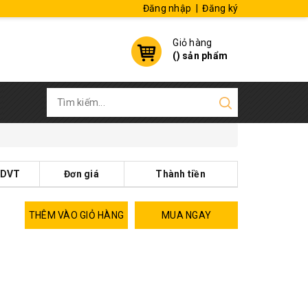
Đăng nhập
|
Đăng ký
Giỏ hàng
(
) sản phẩm
DVT
Đơn giá
Thành tiền
THÊM VÀO GIỎ HÀNG
MUA NGAY