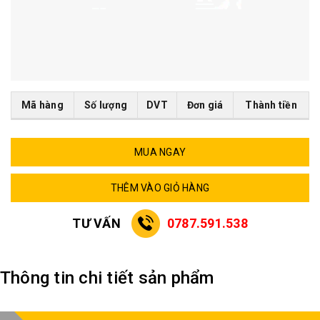
Mã hàng
Số lượng
DVT
Đơn giá
Thành tiền
MUA NGAY
THÊM VÀO GIỎ HÀNG
TƯ VẤN
0787.591.538
Thông tin chi tiết sản phẩm