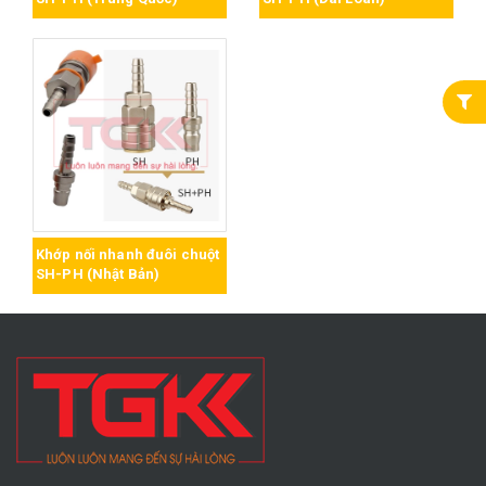
Khớp nối nhanh đuôi chuột
SH-PH (Nhật Bản)