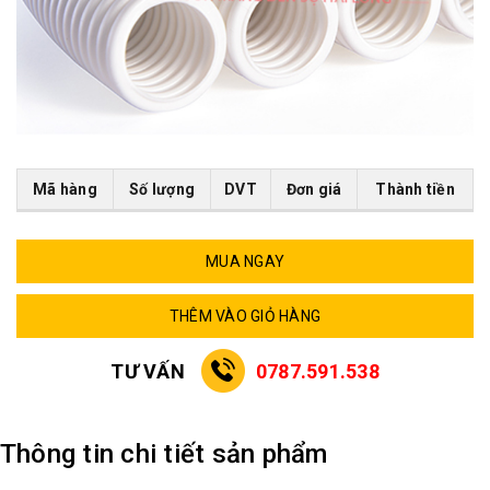
Mã hàng
Số lượng
DVT
Đơn giá
Thành tiền
MUA NGAY
THÊM VÀO GIỎ HÀNG
TƯ VẤN
0787.591.538
Thông tin chi tiết sản phẩm