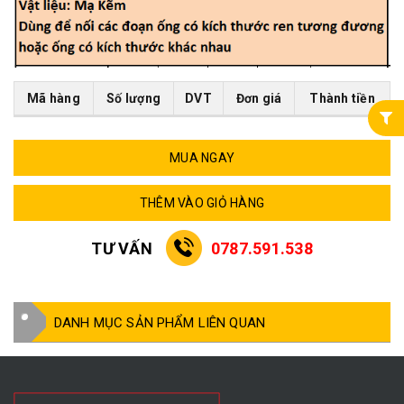
Mã hàng
Số lượng
DVT
Đơn giá
Thành tiền
MUA NGAY
THÊM VÀO GIỎ HÀNG
TƯ VẤN
0787.591.538
DANH MỤC SẢN PHẨM LIÊN QUAN