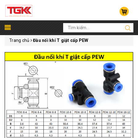
Trang chủ
Đầu nối khí T giật cấp PEW