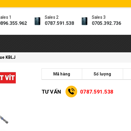
ales 1
Sales 2
Sales 3
896.355.962
0787.591.538
0705.392.736
lue KBLJ
Mã hàng
Số lượng
TƯ VẤN
0787.591.538