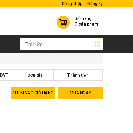
Đăng nhập
|
Đăng ký
Giỏ hàng
(
) sản phẩm
DVT
Đơn giá
Thành tiền
THÊM VÀO GIỎ HÀNG
MUA NGAY