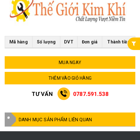
Mã hàng
Số lượng
DVT
Đơn giá
Thành tiền
MUA NGAY
THÊM VÀO GIỎ HÀNG
TƯ VẤN
0787.591.538
DANH MỤC SẢN PHẨM LIÊN QUAN