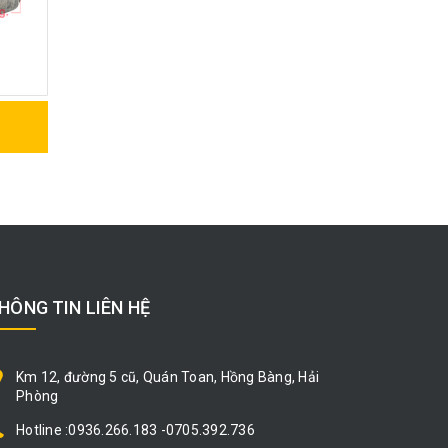
9
HÔNG TIN LIÊN HỆ
Km 12, đường 5 cũ, Quán Toan, Hồng Bàng, Hải
Phòng
Hotline :0936.266.183 -0705.392.736