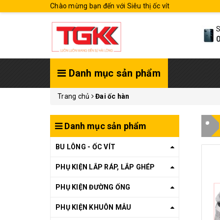
Chào mừng bạn đến với Siêu thị ốc vít
S
0
Danh mục sản phẩm
Trang chủ
Đai ốc hàn
Danh mục sản phẩm
BU LÔNG - ỐC VÍT
PHỤ KIỆN LẮP RÁP, LẮP GHÉP
PHỤ KIỆN ĐƯỜNG ỐNG
PHỤ KIỆN KHUÔN MẪU