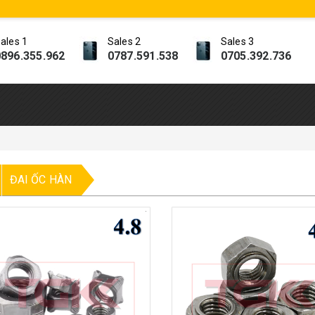
ales 1
Sales 2
Sales 3
896.355.962
0787.591.538
0705.392.736
ĐAI ỐC HÀN