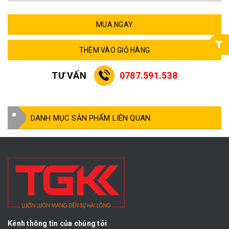
MUA NGAY
THÊM VÀO GIỎ HÀNG
TƯ VẤN
0787.591.538
DANH MỤC SẢN PHẨM LIÊN QUAN
Kênh thông tin của chúng tôi