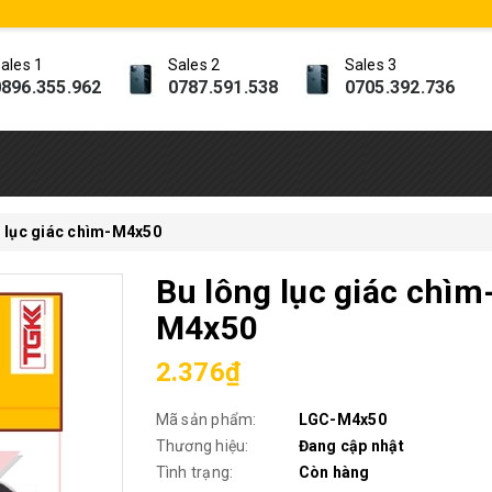
ales 1
Sales 2
Sales 3
896.355.962
0787.591.538
0705.392.736
g lục giác chìm-M4x50
Bu lông lục giác chìm
M4x50
2.376₫
Mã sản phẩm:
LGC-M4x50
Thương hiệu:
Đang cập nhật
Tình trạng:
Còn hàng