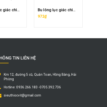
Bu lông lục giác chìm-M4x10
Bu lông lục giác chìm-M4x12
A HÀNG
MUA HÀNG
972₫
1.944₫
HÔNG TIN LIÊN HỆ
Km 12, đường 5 cũ, Quán Toan, Hồng Bàng, Hải
Phòng
Hotline :0936.266.183 -0705.392.736
sieuthiocvit@gmail.com