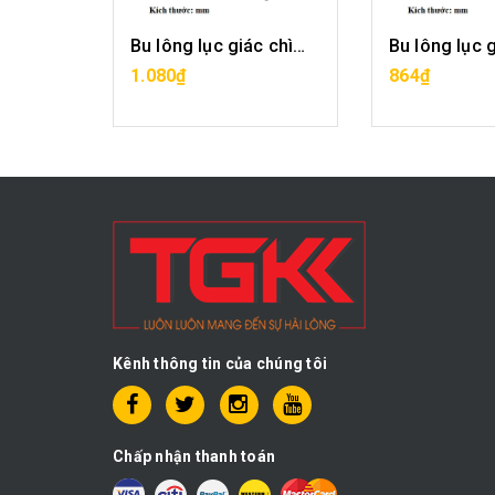
Bu lông lục giác chìm-M4x4
Bu lông lục giác chìm-M4x5
G
MUA HÀNG
MUA H
1.080₫
864₫
Kênh thông tin của chúng tôi
Chấp nhận thanh toán