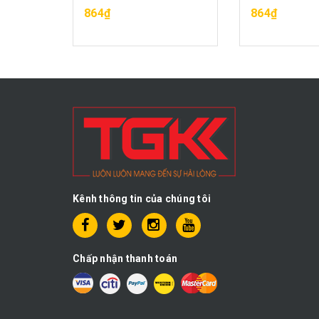
G
MUA HÀNG
MUA H
864₫
864₫
Kênh thông tin của chúng tôi
Chấp nhận thanh toán