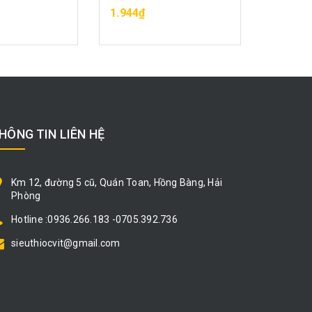
A HÀNG
MUA HÀNG
1.944₫
1.080₫
HÔNG TIN LIÊN HỆ
Km 12, đường 5 cũ, Quán Toan, Hồng Bàng, Hải
Phòng
Hotline :0936.266.183 -0705.392.736
sieuthiocvit@gmail.com