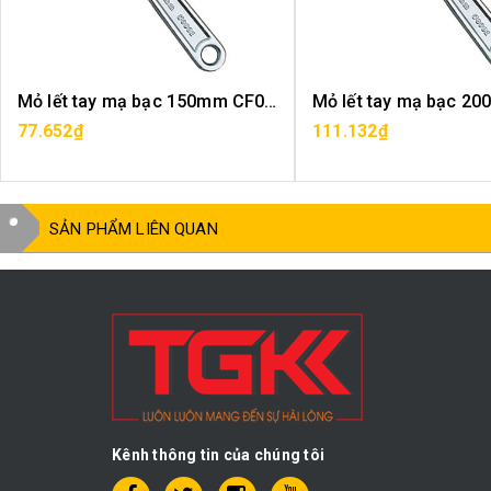
Mỏ lết tay mạ bạc 150mm CF0101-6
77.652₫
111.132₫
MUA HÀNG
HẾT HÀNG
SẢN PHẨM LIÊN QUAN
Kênh thông tin của chúng tôi