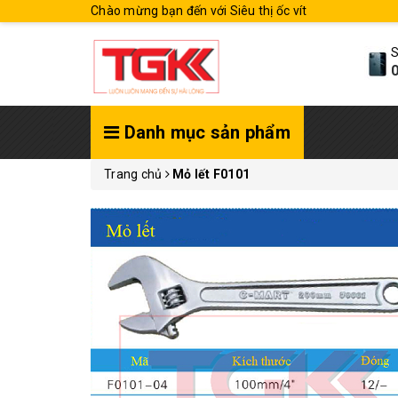
Chào mừng bạn đến với Siêu thị ốc vít
S
0
Danh mục sản phẩm
Trang chủ
Mỏ lết F0101