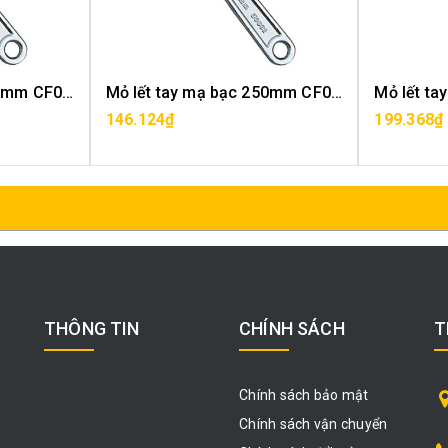
Mỏ lết tay mạ bạc 200mm CF0101-8
Mỏ lết tay mạ bạc 250mm CF0101-10
146.124₫
199.368₫
MUA HÀNG
THÔNG TIN
CHÍNH SÁCH
T
Chính sách bảo mật
Chính sách vận chuyển