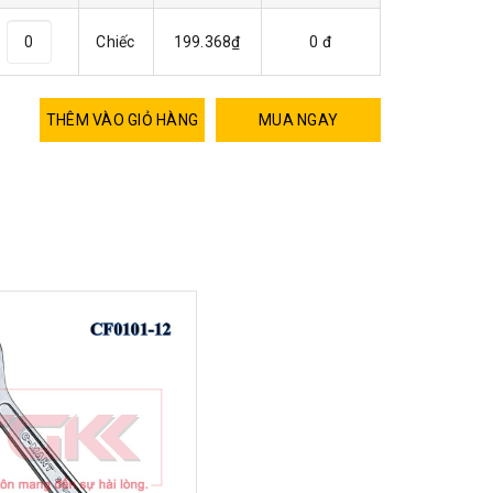
Chiếc
199.368₫
0 đ
THÊM VÀO GIỎ HÀNG
MUA NGAY