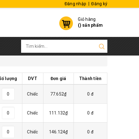
Đăng nhập
|
Đăng ký
Giỏ hàng
(
) sản phẩm
Số lượng
DVT
Đơn giá
Thành tiền
Chiếc
77.652₫
0 đ
Chiếc
111.132₫
0 đ
Chiếc
146.124₫
0 đ