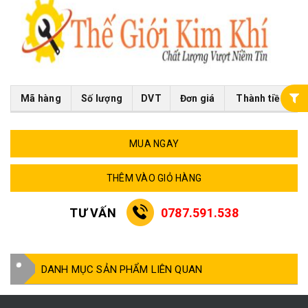
Mã hàng
Số lượng
DVT
Đơn giá
Thành tiền
MUA NGAY
THÊM VÀO GIỎ HÀNG
TƯ VẤN
0787.591.538
DANH MỤC SẢN PHẨM LIÊN QUAN