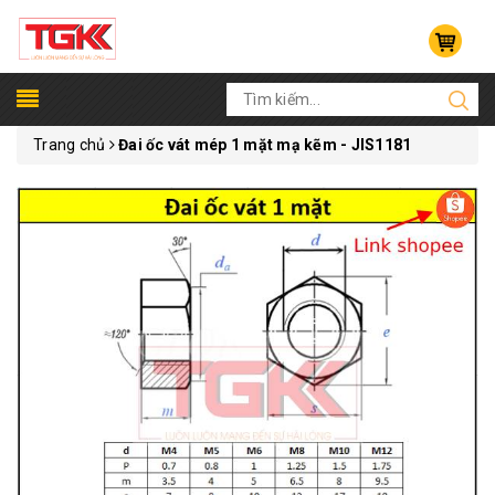
Trang chủ
Đai ốc vát mép 1 mặt mạ kẽm - JIS1181