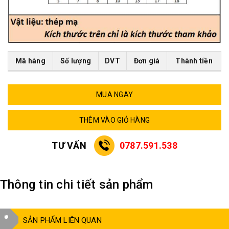
Mã hàng
Số lượng
DVT
Đơn giá
Thành tiền
MUA NGAY
THÊM VÀO GIỎ HÀNG
TƯ VẤN
0787.591.538
Thông tin chi tiết sản phẩm
SẢN PHẨM LIÊN QUAN