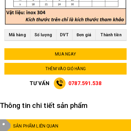
Mã hàng
Số lượng
DVT
Đơn giá
Thành tiền
MUA NGAY
THÊM VÀO GIỎ HÀNG
TƯ VẤN
0787.591.538
Thông tin chi tiết sản phẩm
SẢN PHẨM LIÊN QUAN