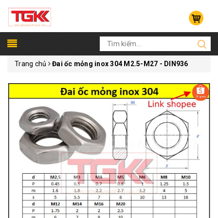
Trang chủ
Đai ốc mỏng inox 304 M2.5-M27 - DIN936