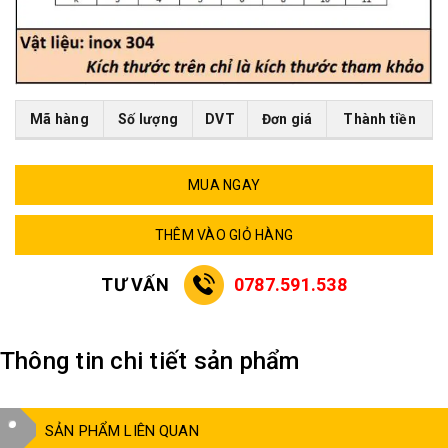
Mã hàng
Số lượng
DVT
Đơn giá
Thành tiền
MUA NGAY
THÊM VÀO GIỎ HÀNG
TƯ VẤN
0787.591.538
Thông tin chi tiết sản phẩm
SẢN PHẨM LIÊN QUAN