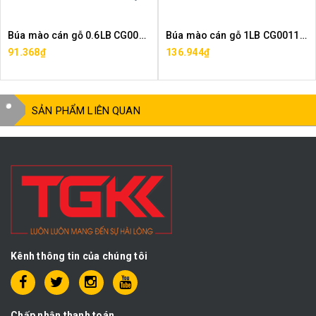
Búa mào cán gỗ 0.6LB CG0011-300
Búa mào cán gỗ 1LB CG0011-500
91.368₫
136.944₫
SẢN PHẨM LIÊN QUAN
Kênh thông tin của chúng tôi
Chấp nhận thanh toán