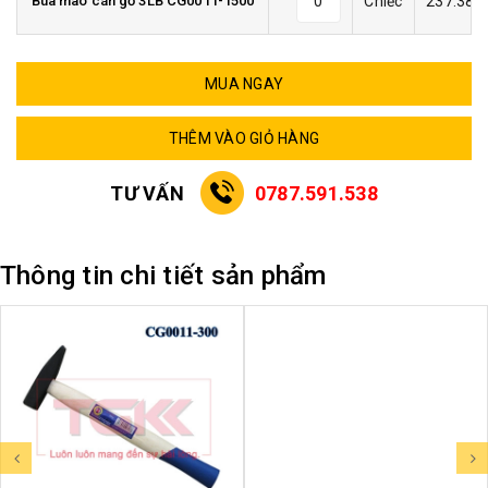
Búa mào cán gỗ 3LB CG0011-1500
Chiếc
237.384
MUA NGAY
THÊM VÀO GIỎ HÀNG
TƯ VẤN
0787.591.538
Thông tin chi tiết sản phẩm