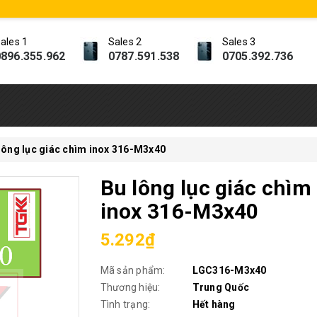
ales 1
Sales 2
Sales 3
896.355.962
0787.591.538
0705.392.736
lông lục giác chìm inox 316-M3x40
Bu lông lục giác chìm
inox 316-M3x40
5.292₫
Mã sản phẩm:
LGC316-M3x40
Thương hiệu:
Trung Quốc
Tình trạng:
Hết hàng