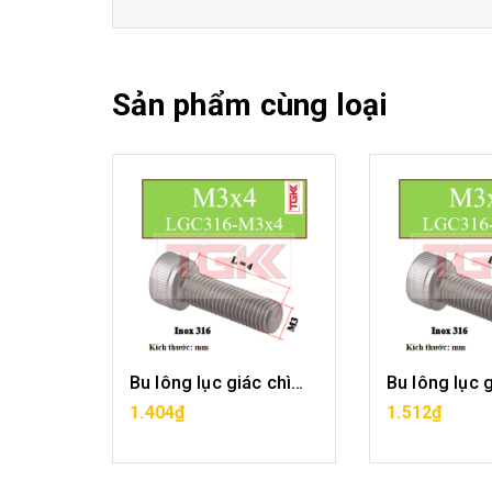
Sản phẩm cùng loại
Bu lông lục giác chìm inox 316-M3x3
Bu lông lục giác chìm inox 316-M3x4
1.404₫
1.512₫
G
HẾT HÀNG
HẾT H