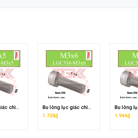
Bu lông lục giác chìm inox 316-M3x5
Bu lông lục giác chìm inox 316-M3x6
1.728₫
1.944₫
ÀNG
HẾT HÀNG
HẾ