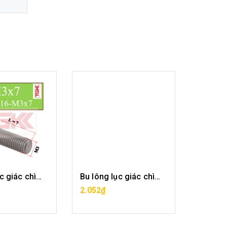
Bu lông lục giác chìm inox 316-M3x7
Bu lông lục giác chìm inox 316-M3x8
2.052₫
2.268₫
T HÀNG
HẾT HÀNG