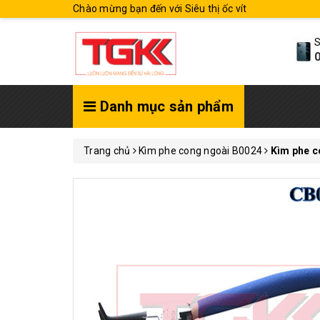
Chào mừng bạn đến với Siêu thị ốc vít
S
0
Danh mục sản phẩm
Trang chủ
Kìm phe cong ngoài B0024
Kìm phe c