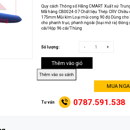
Quy cách Thông số Hãng CMART Xuất xứ Trun
Mã hàng CB0024-07 Chất liệu Thép CRV Chiều 
175mm Mũi kìm Loại mũi cong 90 độ Dùng cho
cho phanh trục, phanh ngoài (loại mở ra) Đóng 
cái/Hộp 96 cái/Thùng
Số lượng:
-
+
Thêm vào giỏ
MUA NGA
0787.591.538
Tư vấn