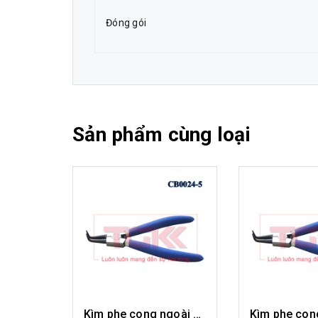
Đóng gói
Sản phẩm cùng loại
Kìm phe cong ngoài 5" CB0024-05