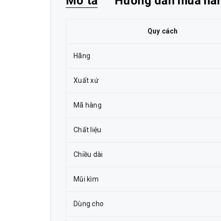
Mô tả
Hướng dẫn mua hà
Quy cách
Hãng
Xuất xứ
Mã hàng
Chất liệu
Chiều dài
Mũi kìm
Dùng cho