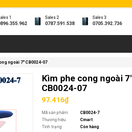
ales 1
Sales 2
Sales 3
896.355.962
0787.591.538
0705.392.736
ong ngoài 7" CB0024-07
Kìm phe cong ngoài 7
CB0024-07
97.416₫
Mã sản phẩm:
CB0024-7
Thương hiệu:
Cmart
Tình trạng:
Còn hàng