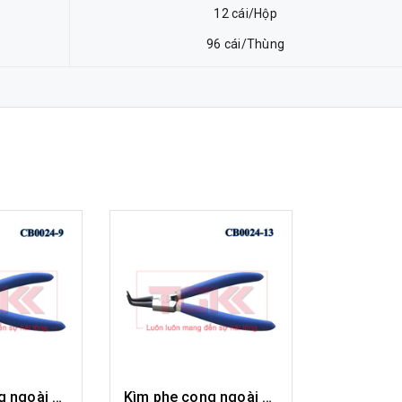
12 cái/Hộp
96 cái/Thùng
Kìm phe cong ngoài 9" CB0024-09
Kìm phe cong ngoài 13" CB0024-13