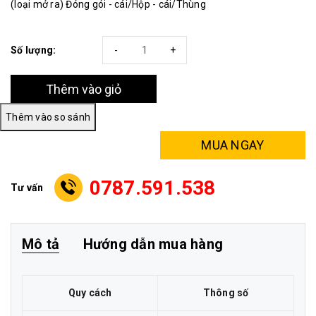
(loại mở ra) Đóng gói - cái/Hộp - cái/Thùng
Số lượng:
-
+
Thêm vào giỏ
MUA NGAY
0787.591.538
Tư vấn
Mô tả
Hướng dẫn mua hàng
Quy cách
Thông số