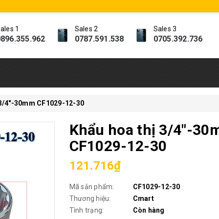
ales 1
Sales 2
Sales 3
896.355.962
0787.591.538
0705.392.736
 3/4"-30mm CF1029-12-30
Khẩu hoa thị 3/4"-3
CF1029-12-30
121.716₫
Mã sản phẩm:
CF1029-12-30
Thương hiệu:
Cmart
Tình trạng:
Còn hàng