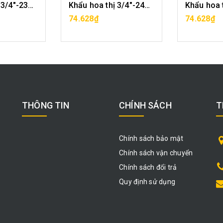
Khẩu hoa thị 3/4"-23mm CF1029-12-23
Khẩu hoa thị 3/4"-24mm CF1029-12-24
ÀNG
MUA HÀNG
MU
74.628₫
74.628₫
THÔNG TIN
CHÍNH SÁCH
T
Chính sách bảo mật
Chính sách vận chuyển
Chính sách đổi trả
Quy định sử dụng