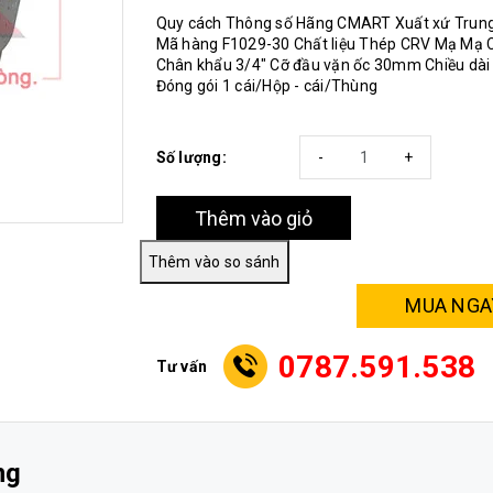
Quy cách Thông số Hãng CMART Xuất xứ Trun
Mã hàng F1029-30 Chất liệu Thép CRV Mạ Mạ
Chân khẩu 3/4" Cỡ đầu vặn ốc 30mm Chiều dà
Đóng gói 1 cái/Hộp - cái/Thùng
Số lượng:
-
+
Thêm vào giỏ
MUA NGA
0787.591.538
Tư vấn
ng