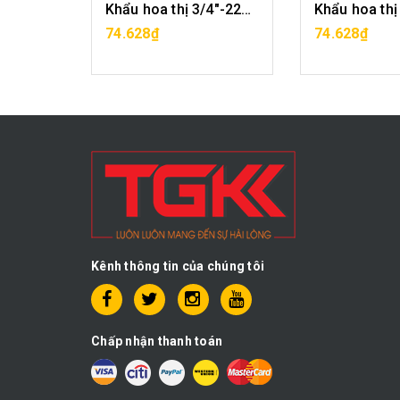
Khẩu hoa thị 3/4"-21mm CF1029-12-21
Khẩu hoa thị 3/4"-22mm CF1029-12-22
G
MUA HÀNG
MUA H
74.628₫
74.628₫
Kênh thông tin của chúng tôi
Chấp nhận thanh toán