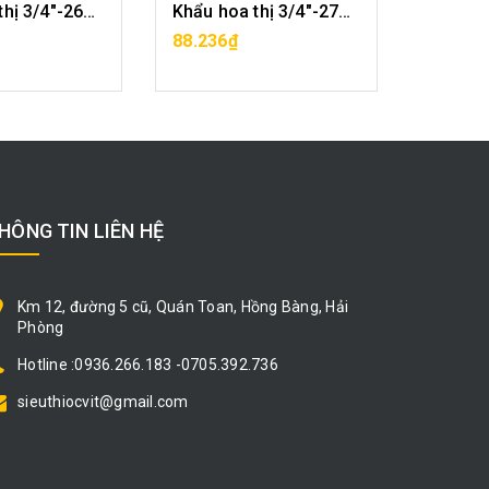
Khẩu hoa thị 3/4"-26mm CF1029-12-26
Khẩu hoa thị 3/4"-27mm CF1029-12-27
A HÀNG
MUA HÀNG
88.236₫
88.236
HÔNG TIN LIÊN HỆ
Km 12, đường 5 cũ, Quán Toan, Hồng Bàng, Hải
Phòng
Hotline :0936.266.183 -0705.392.736
sieuthiocvit@gmail.com