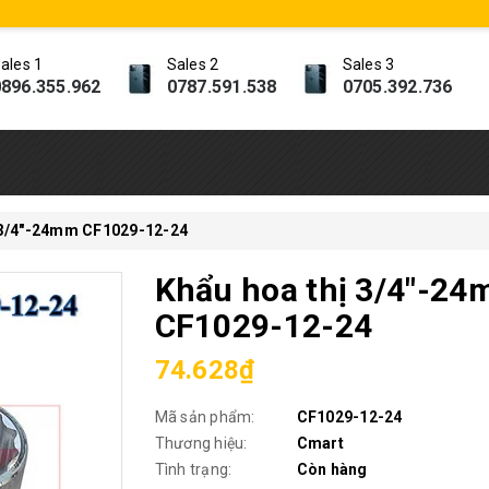
ales 1
Sales 2
Sales 3
896.355.962
0787.591.538
0705.392.736
 3/4"-24mm CF1029-12-24
Khẩu hoa thị 3/4"-2
CF1029-12-24
74.628₫
Mã sản phẩm:
CF1029-12-24
Thương hiệu:
Cmart
Tình trạng:
Còn hàng