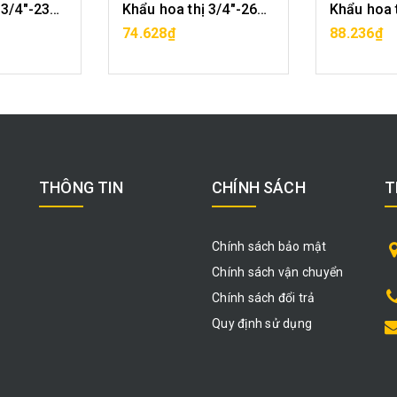
Khẩu hoa thị 3/4"-23mm CF1029-12-23
Khẩu hoa thị 3/4"-26mm CF1029-12-26
ÀNG
MUA HÀNG
MU
74.628₫
88.236₫
THÔNG TIN
CHÍNH SÁCH
T
Chính sách bảo mật
Chính sách vận chuyển
Chính sách đổi trả
Quy định sử dụng