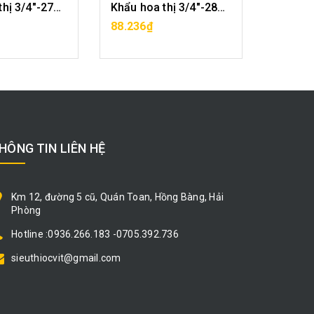
Khẩu hoa thị 3/4"-27mm CF1029-12-27
Khẩu hoa thị 3/4"-28mm CF1029-12-28
A HÀNG
MUA HÀNG
88.236₫
121.71
HÔNG TIN LIÊN HỆ
Km 12, đường 5 cũ, Quán Toan, Hồng Bàng, Hải
Phòng
Hotline :0936.266.183 -0705.392.736
sieuthiocvit@gmail.com