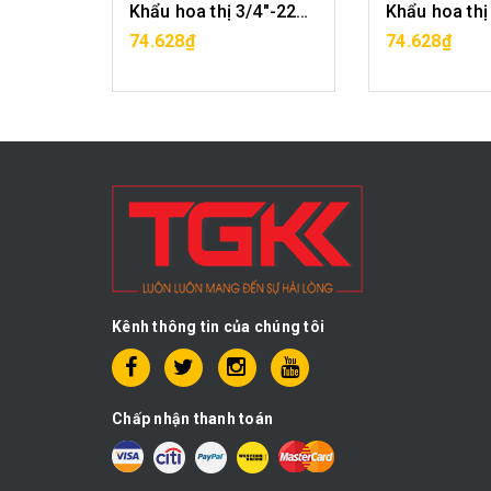
Khẩu hoa thị 3/4"-21mm CF1029-12-21
Khẩu hoa thị 3/4"-22mm CF1029-12-22
G
MUA HÀNG
MUA H
74.628₫
74.628₫
Kênh thông tin của chúng tôi
Chấp nhận thanh toán