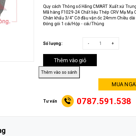
Quy cách Thông số Hãng CMART Xuất xứ Trun
Mã hàng F1029-24 Chất liệu Thép CRV Mạ Mạ
Chân khẩu 3/4" Cỡ đầu vặn ốc 24mm Chiều dà
Đóng gói 1 cái/Hộp - cái/Thùng
Số lượng:
-
+
Thêm vào giỏ
MUA NGA
0787.591.538
Tư vấn
ng