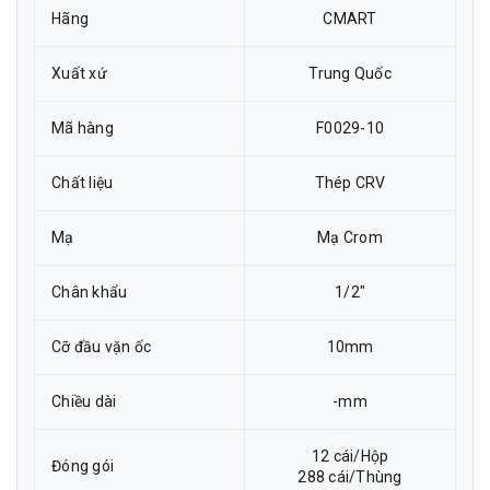
Hãng
CMART
Xuất xứ
Trung Quốc
Mã hàng
F0029-10
Chất liệu
Thép CRV
Mạ
Mạ Crom
Chân khẩu
1/2"
Cỡ đầu vặn ốc
10mm
Chiều dài
-mm
12 cái/Hộp
Đóng gói
288 cái/Thùng