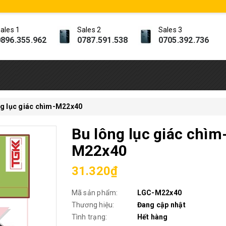
ales 1
Sales 2
Sales 3
896.355.962
0787.591.538
0705.392.736
ng lục giác chìm-M22x40
Bu lông lục giác chìm
M22x40
31.320₫
Mã sản phẩm:
LGC-M22x40
Thương hiệu:
Đang cập nhật
Tình trạng:
Hết hàng