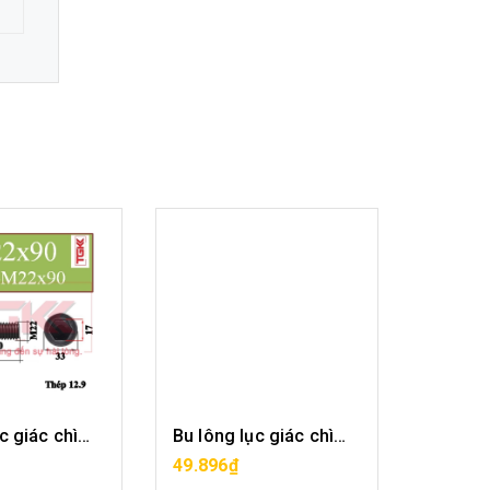
Bu lông lục giác chìm-M22x90
Bu lông lục giác chìm-M22x100
A HÀNG
MUA HÀNG
49.896₫
60.588