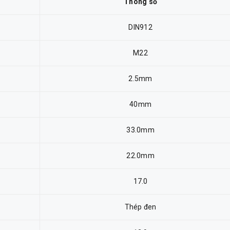
Thông số
DIN912
M22
2.5mm
40mm
33.0mm
22.0mm
17.0
Thép đen