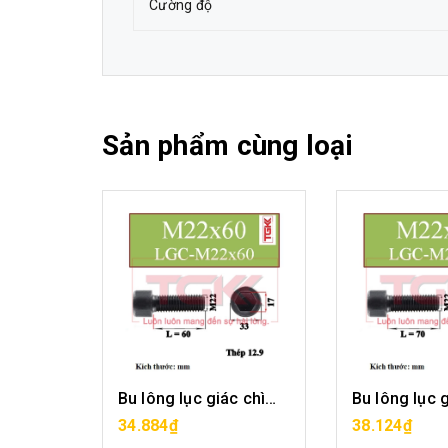
Cường độ
Sản phẩm cùng loại
Bu lông lục giác chìm-M22x50
Bu lông lục giác chìm-M22x60
G
MUA HÀNG
MUA H
34.884₫
38.124₫