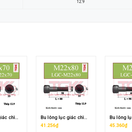
12.9
Bu lông lục giác chìm-M22x70
Bu lông lục giác chìm-M22x80
ÀNG
MUA HÀNG
MU
41.256₫
45.360₫