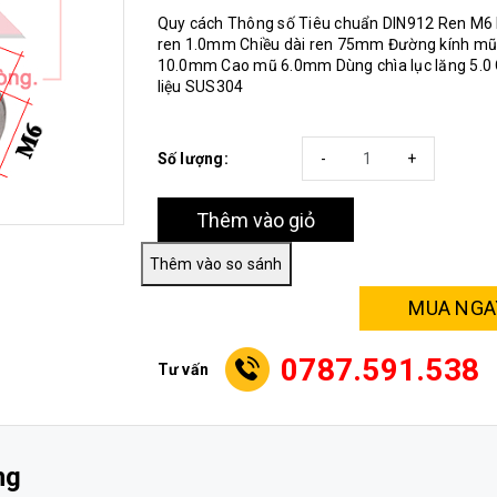
Quy cách Thông số Tiêu chuẩn DIN912 Ren M6
ren 1.0mm Chiều dài ren 75mm Đường kính mũ
10.0mm Cao mũ 6.0mm Dùng chìa lục lăng 5.0
liệu SUS304
Số lượng:
-
+
Thêm vào giỏ
MUA NGA
0787.591.538
Tư vấn
ng