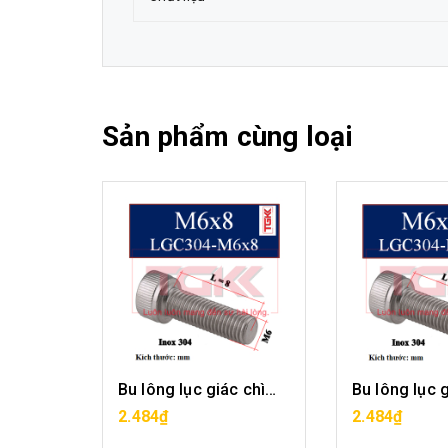
Sản phẩm cùng loại
Bu lông lục giác chìm inox 304-M6x6
Bu lông lục giác chìm inox 304-M6x8
G
MUA HÀNG
MUA H
2.484₫
2.484₫