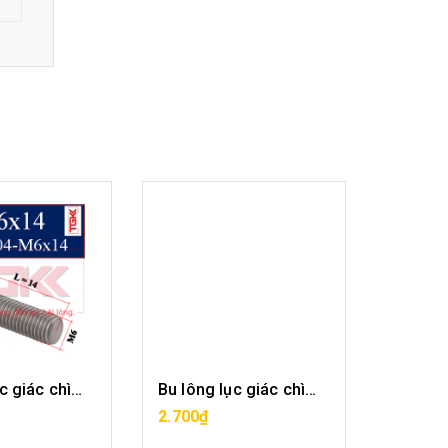
Bu lông lục giác chìm inox 304-M6x14
Bu lông lục giác chìm inox 304-M6x16
A HÀNG
MUA HÀNG
2.700₫
2.808₫