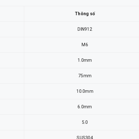
Thông số
DIN912
M6
1.0mm
75mm
10.0mm
6.0mm
5.0
SUS304