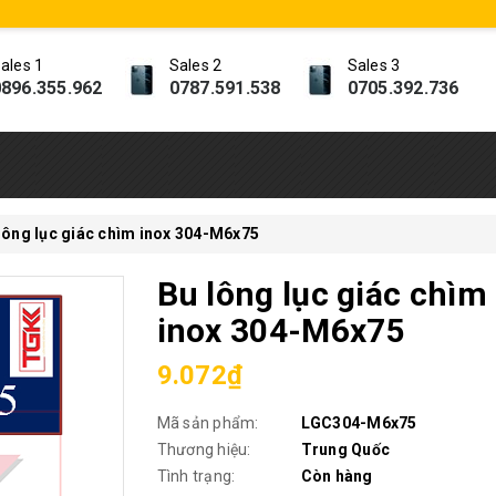
ales 1
Sales 2
Sales 3
896.355.962
0787.591.538
0705.392.736
lông lục giác chìm inox 304-M6x75
Bu lông lục giác chìm
inox 304-M6x75
9.072₫
Mã sản phẩm:
LGC304-M6x75
Thương hiệu:
Trung Quốc
Tình trạng:
Còn hàng