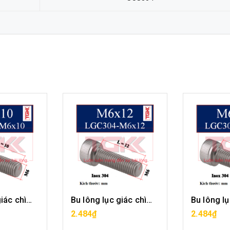
Bu lông lục giác chìm inox 304-M6x10
Bu lông lục giác chìm inox 304-M6x12
ÀNG
MUA HÀNG
MU
2.484₫
2.484₫