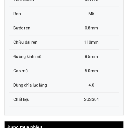
Ren
M5
Bước ren
0.8mm
Chiều dài ren
110mm
Đường kính mũ
8.5mm
Cao mũ
5.0mm
Dùng chìa lục lăng
4.0
Chất liệu
SUS304
Được mua nhiều