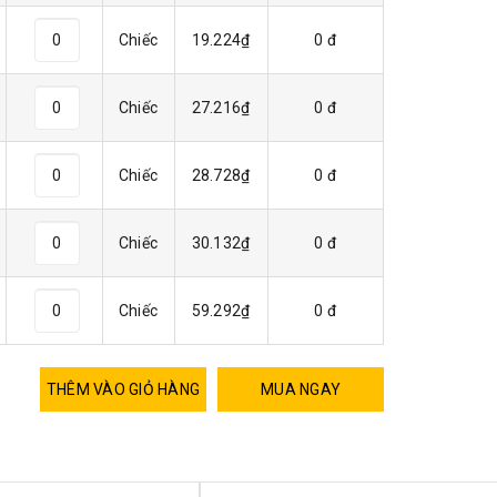
Chiếc
19.224₫
0 đ
Chiếc
27.216₫
0 đ
Chiếc
28.728₫
0 đ
Chiếc
30.132₫
0 đ
Chiếc
59.292₫
0 đ
THÊM VÀO GIỎ HÀNG
MUA NGAY