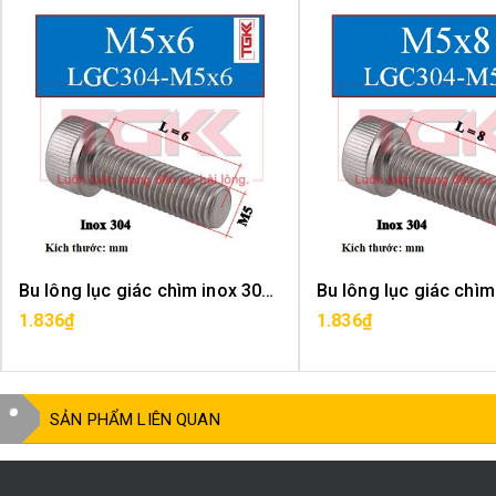
Bu lông lục giác chìm inox 304-M5x6
1.836₫
1.836₫
MUA HÀNG
MUA HÀNG
SẢN PHẨM LIÊN QUAN