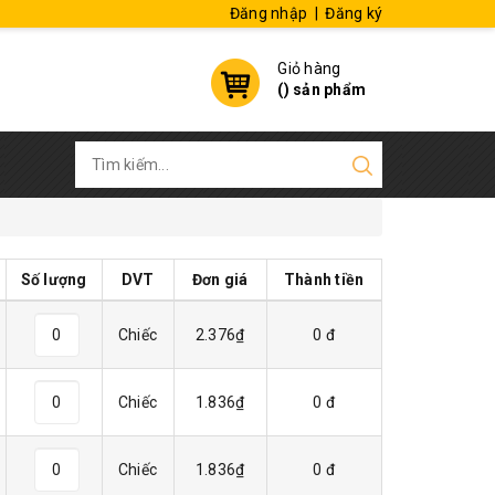
Đăng nhập
|
Đăng ký
Giỏ hàng
(
) sản phẩm
Số lượng
DVT
Đơn giá
Thành tiền
Chiếc
2.376₫
0 đ
Chiếc
1.836₫
0 đ
Chiếc
1.836₫
0 đ