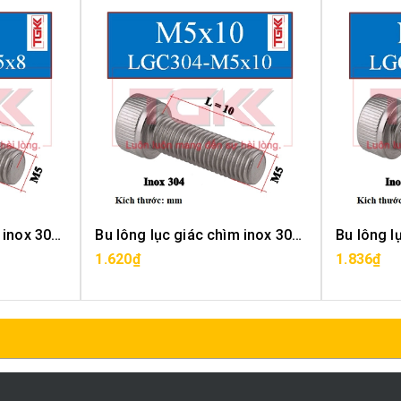
Bu lông lục giác chìm inox 304-M5x8
Bu lông lục giác chìm inox 304-M5x10
1.620₫
1.836₫
MUA HÀNG