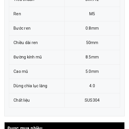
Ren
M5
Bước ren
0.8mm
Chiều dài ren
50mm
Đường kính mũ
8.5mm
Cao mũ
5.0mm
Dùng chìa lục lăng
4.0
Chất liệu
SUS304
Được mua nhiều