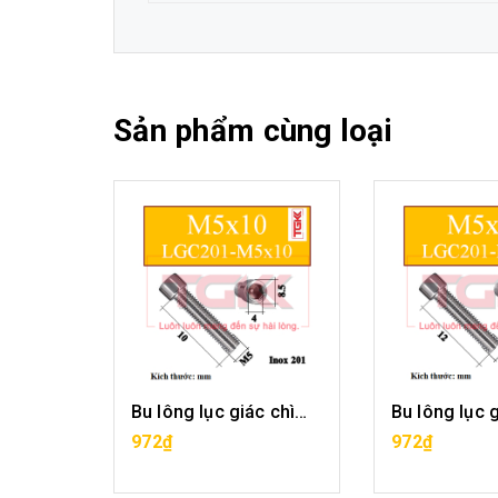
Sản phẩm cùng loại
Bu lông lục giác chìm inox 201-M5x6
Bu lông lục giác chìm inox 201-M5x10
G
MUA HÀNG
MUA H
972₫
972₫