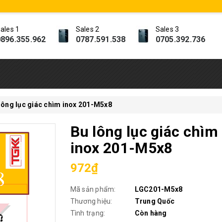
ales 1
Sales 2
Sales 3
896.355.962
0787.591.538
0705.392.736
lông lục giác chìm inox 201-M5x8
Bu lông lục giác chìm
inox 201-M5x8
972₫
Mã sản phẩm:
LGC201-M5x8
Thương hiệu:
Trung Quốc
Tình trạng:
Còn hàng