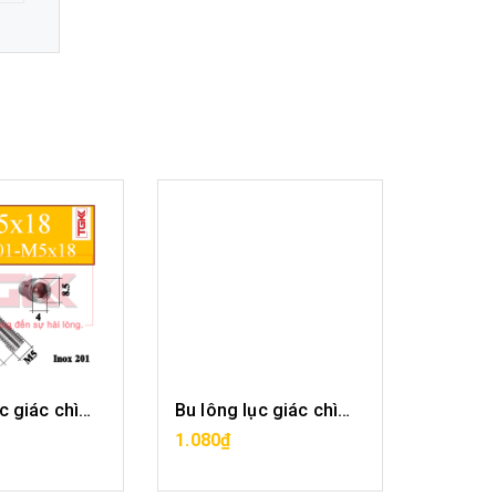
Bu lông lục giác chìm inox 201-M5x18
Bu lông lục giác chìm inox 201-M5x20
A HÀNG
MUA HÀNG
1.080₫
1.188₫