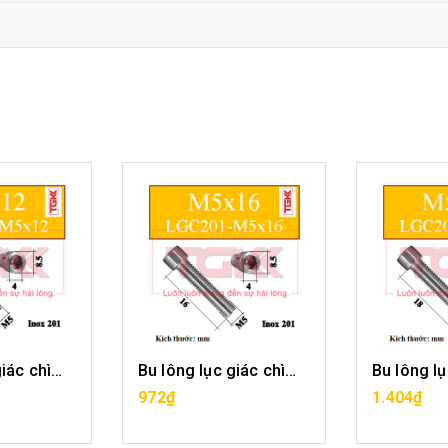
Bu lông lục giác chìm inox 201-M5x12
Bu lông lục giác chìm inox 201-M5x16
ÀNG
MUA HÀNG
MU
972₫
1.404₫