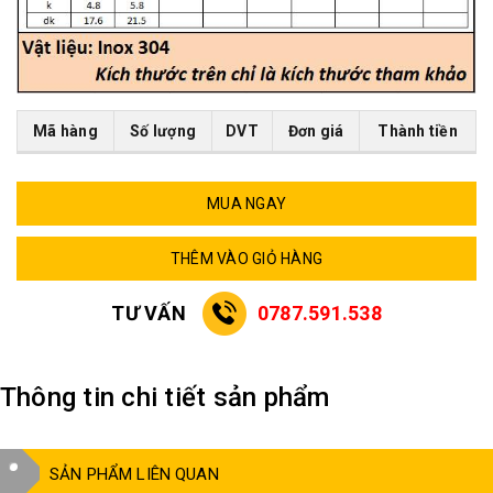
Mã hàng
Số lượng
DVT
Đơn giá
Thành tiền
MUA NGAY
THÊM VÀO GIỎ HÀNG
TƯ VẤN
0787.591.538
Thông tin chi tiết sản phẩm
SẢN PHẨM LIÊN QUAN