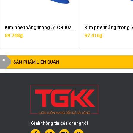
Kìm phe thẳng trong 5" CB0023-05
89.748₫
97.416₫
MUA HÀNG
MUA HÀNG
SẢN PHẨM LIÊN QUAN
Kênh thông tin của chúng tôi