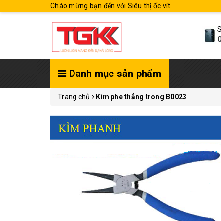
Chào mừng bạn đến với Siêu thị ốc vít
S
0
Danh mục sản phẩm
Trang chủ
Kìm phe thẳng trong B0023