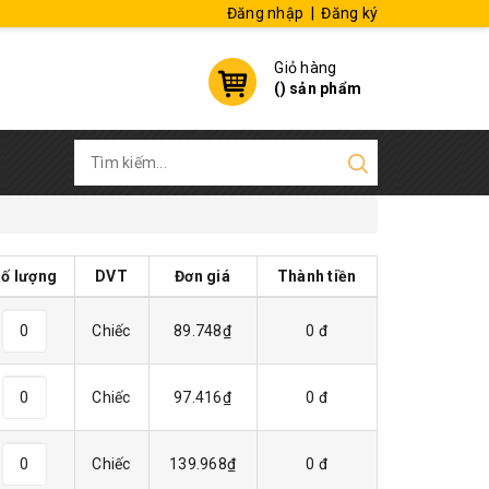
Đăng nhập
|
Đăng ký
Giỏ hàng
(
) sản phẩm
ố lượng
DVT
Đơn giá
Thành tiền
Chiếc
89.748₫
0 đ
Chiếc
97.416₫
0 đ
Chiếc
139.968₫
0 đ