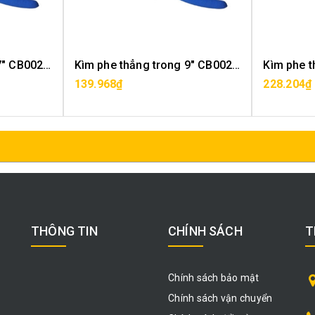
Kìm phe thẳng trong 7" CB0023-07
Kìm phe thẳng trong 9" CB0023-09
139.968₫
228.204₫
MUA HÀNG
THÔNG TIN
CHÍNH SÁCH
T
Chính sách bảo mật
Chính sách vận chuyển