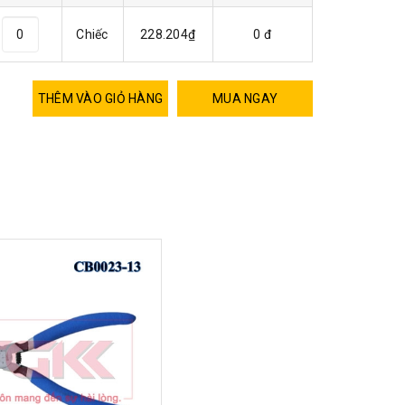
Chiếc
228.204₫
0 đ
THÊM VÀO GIỎ HÀNG
MUA NGAY