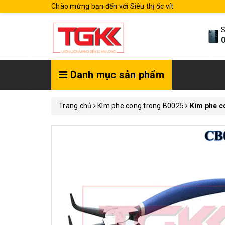
Chào mừng bạn đến với Siêu thị ốc vít
S
0
Danh mục sản phẩm
Trang chủ
Kìm phe cong trong B0025
Kìm phe c