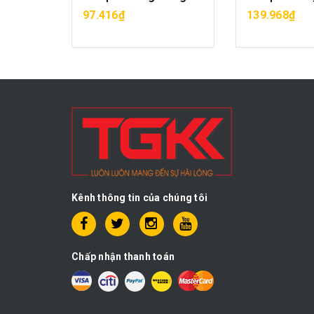
MUA HÀNG
MUA H
97.416₫
139.968₫
Kênh thông tin của chúng tôi
Chấp nhận thanh toán