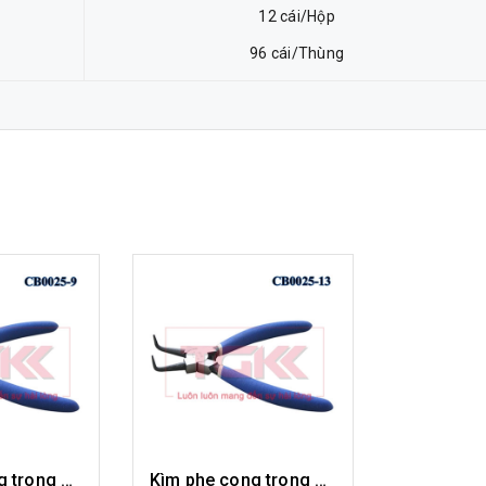
12 cái/Hộp
96 cái/Thùng
Kìm phe cong trong 9" CB0025-09
Kìm phe cong trong 13" CB0025-13