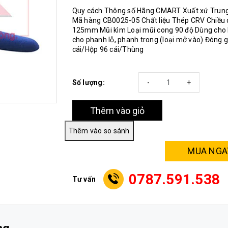
Quy cách Thông số Hãng CMART Xuất xứ Trun
Mã hàng CB0025-05 Chất liệu Thép CRV Chiều 
125mm Mũi kìm Loại mũi cong 90 độ Dùng cho
cho phanh lỗ, phanh trong (loại mở vào) Đóng g
cái/Hộp 96 cái/Thùng
Số lượng:
-
+
Thêm vào giỏ
MUA NGA
0787.591.538
Tư vấn