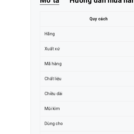
Mô tả
Hướng dẫn mua hà
Quy cách
Hãng
Xuất xứ
Mã hàng
Chất liệu
Chiều dài
Mũi kìm
Dùng cho