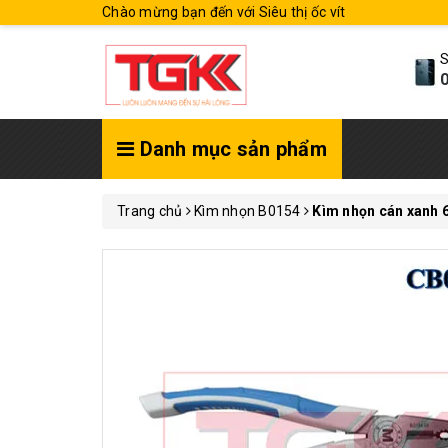
Chào mừng bạn đến với Siêu thị ốc vít
S
0
Danh mục sản phẩm
Trang chủ
Kìm nhọn B0154
Kìm nhọn cán xanh 