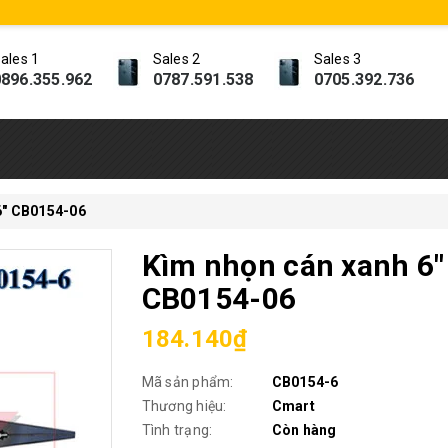
ales 1
Sales 2
Sales 3
896.355.962
0787.591.538
0705.392.736
6" CB0154-06
Kìm nhọn cán xanh 6"
CB0154-06
184.140₫
Mã sản phẩm:
CB0154-6
Thương hiệu:
Cmart
Tình trạng:
Còn hàng