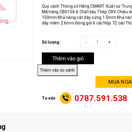
Quy cách Thông số Hãng CMART Xuất xứ Trun
Mã hàng CB0154-6 Chất liệu Thép CRV Chiều d
150mm Khả năng cắt dây cứng 1.5mm Khả năn
dây mềm 2.6mm Đóng gói 6 cái/Hộp 72 cái/Th
Số lượng:
-
+
Thêm vào giỏ
MUA NGA
0787.591.538
Tư vấn
ng