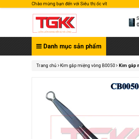
Chào mừng bạn đến với Siêu thị ốc vít
S
0
Danh mục sản phẩm
Trang chủ
Kìm gắp miệng vòng B0050
Kìm gắp 