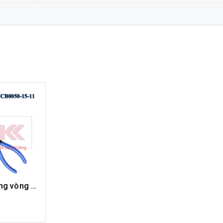
Kìm gắp miệng vòng CB0050-15-11
ÀNG