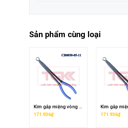
Sản phẩm cùng loại
Kìm gắp miệng vòng CB0050-05-11
MUA HÀNG
MUA H
171.936₫
171.936₫