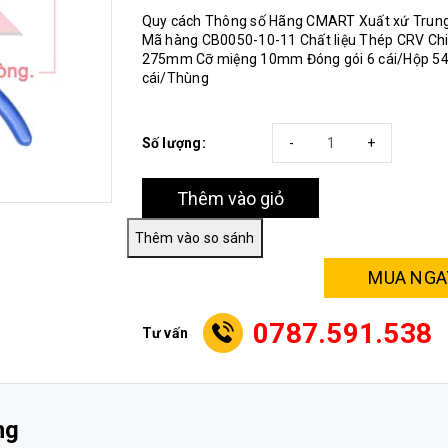
Quy cách Thông số Hãng CMART Xuất xứ Trun
Mã hàng CB0050-10-11 Chất liệu Thép CRV Chi
275mm Cỡ miệng 10mm Đóng gói 6 cái/Hộp 5
cái/Thùng
Số lượng:
-
+
Thêm vào giỏ
MUA NGA
0787.591.538
Tư vấn
ng