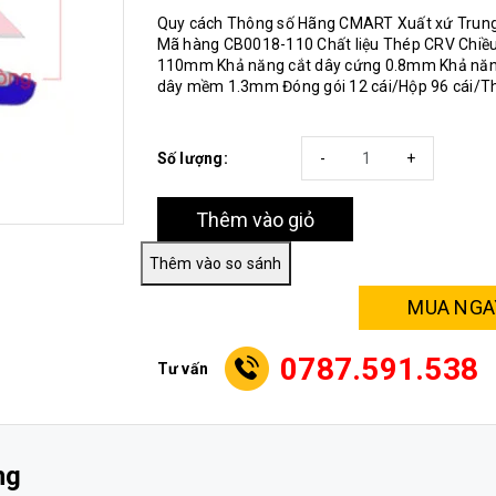
Quy cách Thông số Hãng CMART Xuất xứ Trun
Mã hàng CB0018-110 Chất liệu Thép CRV Chiều
110mm Khả năng cắt dây cứng 0.8mm Khả năn
dây mềm 1.3mm Đóng gói 12 cái/Hộp 96 cái/T
Số lượng:
-
+
Thêm vào giỏ
MUA NGA
0787.591.538
Tư vấn
ng