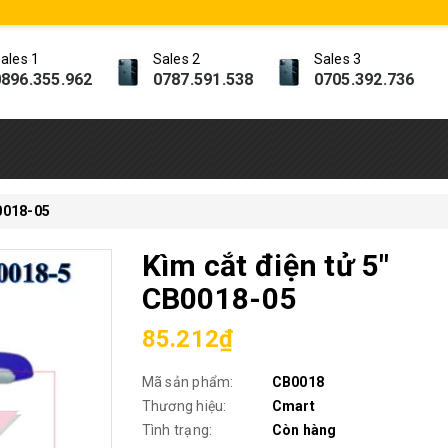
ales 1
Sales 2
Sales 3
896.355.962
0787.591.538
0705.392.736
B0018-05
Kìm cắt điện tử 5"
CB0018-05
85.212₫
Mã sản phẩm:
CB0018
Thương hiệu:
Cmart
Tình trạng:
Còn hàng