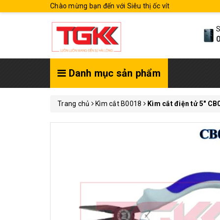
Chào mừng bạn đến với Siêu thị ốc vít
S
0
Danh mục sản phẩm
Trang chủ
Kìm cắt B0018
Kìm cắt điện tử 5" C