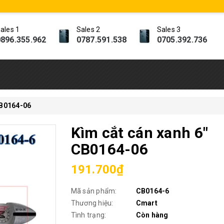
ales 1
Sales 2
Sales 3
896.355.962
0787.591.538
0705.392.736
CB0164-06
Kìm cắt cán xanh 6"
CB0164-06
191.700₫
Mã sản phẩm:
CB0164-6
Thương hiệu:
Cmart
Tình trạng:
Còn hàng