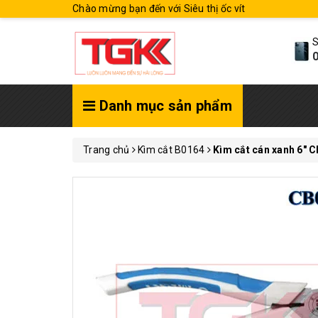
Chào mừng bạn đến với Siêu thị ốc vít
S
0
Danh mục sản phẩm
Trang chủ
Kìm cắt B0164
Kìm cắt cán xanh 6" 