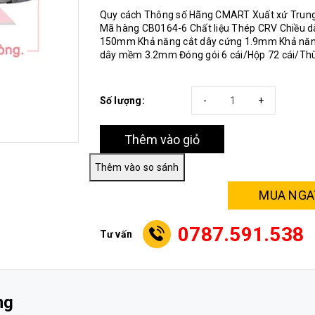
Quy cách Thông số Hãng CMART Xuất xứ Trun
Mã hàng CB0164-6 Chất liệu Thép CRV Chiều d
150mm Khả năng cắt dây cứng 1.9mm Khả năn
dây mềm 3.2mm Đóng gói 6 cái/Hộp 72 cái/Th
Số lượng:
-
+
Thêm vào giỏ
MUA NGA
0787.591.538
Tư vấn
ng