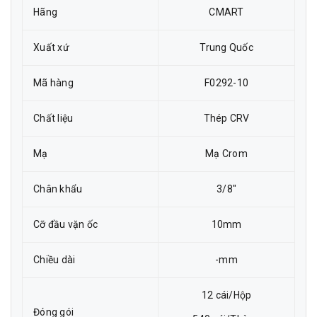
Hãng
CMART
Xuất xứ
Trung Quốc
Mã hàng
F0292-10
Chất liệu
Thép CRV
Mạ
Mạ Crom
Chân khẩu
3/8"
Cỡ đầu vặn ốc
10mm
Chiều dài
-mm
12 cái/Hộp
Đóng gói