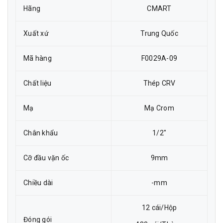
Hãng
CMART
Xuất xứ
Trung Quốc
Mã hàng
F0029A-09
Chất liệu
Thép CRV
Mạ
Mạ Crom
Chân khẩu
1/2"
Cỡ đầu vặn ốc
9mm
Chiều dài
-mm
12 cái/Hộp
Đóng gói