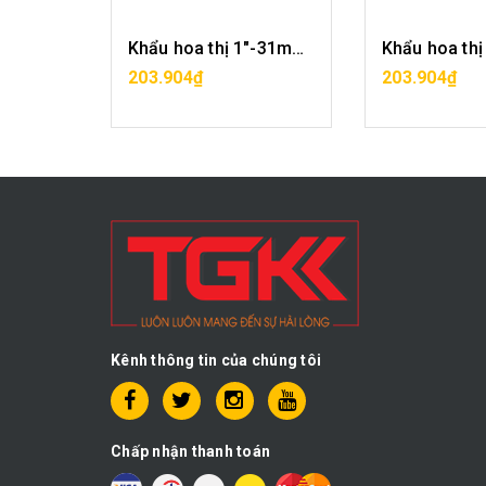
Khẩu hoa thị 1"-30mm CF2029-12-30
Khẩu hoa thị 1"-31mm CF2029-12-31
G
MUA HÀNG
MUA H
203.904₫
203.904₫
Kênh thông tin của chúng tôi
Chấp nhận thanh toán