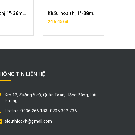
Khẩu hoa thị 1"-36mm CF2029-12-36
Khẩu hoa thị 1"-38mm CF2029-12-38
A HÀNG
MUA HÀNG
246.456₫
261.68
HÔNG TIN LIÊN HỆ
Km 12, đường 5 cũ, Quán Toan, Hồng Bàng, Hải
Phòng
Hotline :0936.266.183 -0705.392.736
sieuthiocvit@gmail.com