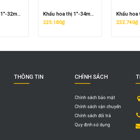
Khẩu hoa thị 1"-32mm CF2029-12-32
Khẩu hoa thị 1"-34mm CF2029-12-34
ÀNG
MUA HÀNG
MU
225.180₫
232.740₫
THÔNG TIN
CHÍNH SÁCH
T
Chính sách bảo mật
Chính sách vận chuyển
Chính sách đổi trả
Quy định sử dụng