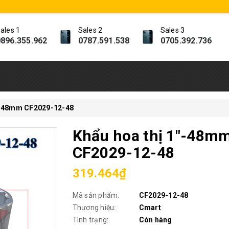
ales 1
Sales 2
Sales 3
896.355.962
0787.591.538
0705.392.736
"-48mm CF2029-12-48
Khẩu hoa thị 1"-48m
CF2029-12-48
319.464₫
Mã sản phẩm:
CF2029-12-48
Thương hiệu:
Cmart
Tình trạng:
Còn hàng