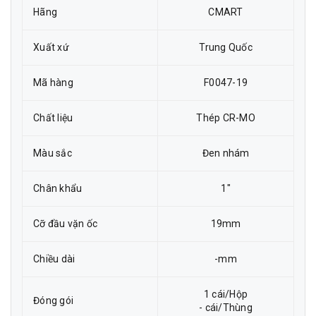
Hãng
CMART
Xuất xứ
Trung Quốc
Mã hàng
F0047-19
Chất liệu
Thép CR-MO
Màu sắc
Đen nhám
Chân khẩu
1"
Cỡ đầu vặn ốc
19mm
Chiều dài
-mm
1 cái/Hộp
Đóng gói
- cái/Thùng