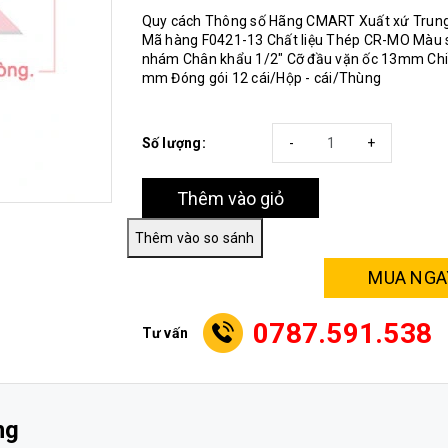
Quy cách Thông số Hãng CMART Xuất xứ Trun
Mã hàng F0421-13 Chất liệu Thép CR-MO Màu 
nhám Chân khẩu 1/2" Cỡ đầu vặn ốc 13mm Chiề
mm Đóng gói 12 cái/Hộp - cái/Thùng
Số lượng:
-
+
Thêm vào giỏ
MUA NGA
0787.591.538
Tư vấn
ng