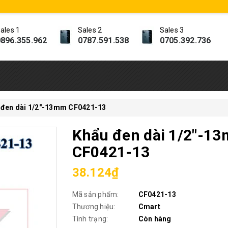
ales 1
Sales 2
Sales 3
896.355.962
0787.591.538
0705.392.736
 đen dài 1/2"-13mm CF0421-13
Khẩu đen dài 1/2"-1
CF0421-13
38.124₫
Mã sản phẩm:
CF0421-13
Thương hiệu:
Cmart
Tình trạng:
Còn hàng