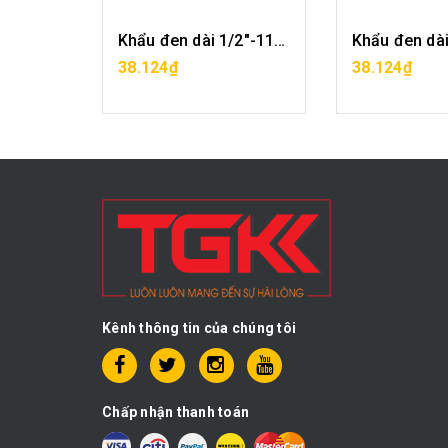
Khẩu đen dài 1/2"-10mm CF0421-10
Khẩu đen dài 1/2"-11mm CF0421-11
G
MUA HÀNG
MUA H
38.124₫
38.124₫
Kênh thông tin của chúng tôi
Chấp nhận thanh toán