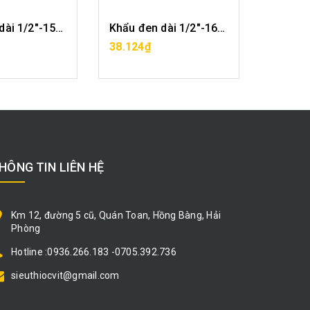
Khẩu đen dài 1/2"-15mm CF0421-15
Khẩu đen dài 1/2"-16mm CF0421-16
A HÀNG
MUA HÀNG
38.124₫
48.708
HÔNG TIN LIÊN HỆ
Km 12, đường 5 cũ, Quán Toan, Hồng Bàng, Hải
Phòng
Hotline :0936.266.183 -0705.392.736
sieuthiocvit@gmail.com