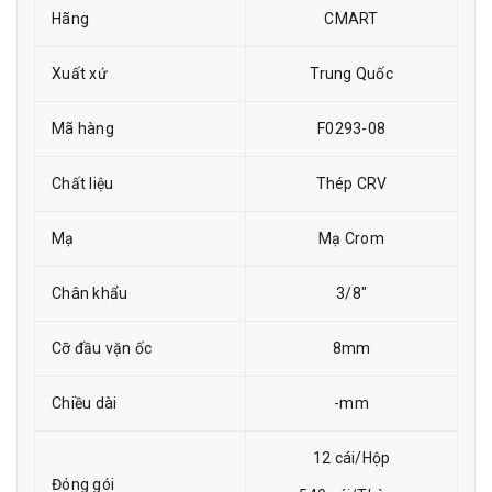
Hãng
CMART
Xuất xứ
Trung Quốc
Mã hàng
F0293-08
Chất liệu
Thép CRV
Mạ
Mạ Crom
Chân khẩu
3/8"
Cỡ đầu vặn ốc
8mm
Chiều dài
-mm
12 cái/Hộp
Đóng gói