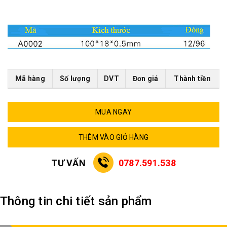
Mã hàng
Số lượng
DVT
Đơn giá
Thành tiền
MUA NGAY
THÊM VÀO GIỎ HÀNG
TƯ VẤN
0787.591.538
Thông tin chi tiết sản phẩm