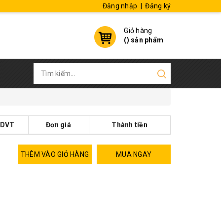
Đăng nhập
|
Đăng ký
Giỏ hàng
(
) sản phẩm
DVT
Đơn giá
Thành tiền
THÊM VÀO GIỎ HÀNG
MUA NGAY