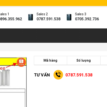
ales 1
Sales 2
Sales 3
896.355.962
0787.591.538
0705.392.736
Mã hàng
Số lượng
TƯ VẤN
0787.591.538